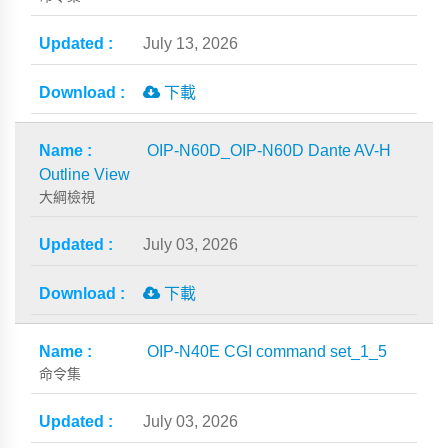
July 13, 2026
下載
OIP-N60D_OIP-N60D Dante AV-H
Outline View
大綱檢視
July 03, 2026
下載
OIP-N40E CGI command set_1_5
命令集
July 03, 2026