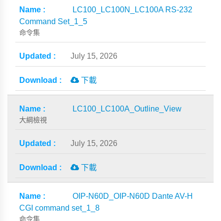
LC100_LC100N_LC100A RS-232
Command Set_1_5
命令集
July 15, 2026
下載
LC100_LC100A_Outline_View
大綱檢視
July 15, 2026
下載
OIP-N60D_OIP-N60D Dante AV-H
CGI command set_1_8
命令集