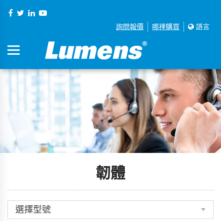
詢問報價
哪裡購買
語言
韌體