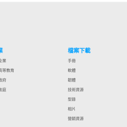
業
檔案下載
 企業
手冊
 高等教育
軟體
 政府
韌體
 法庭
技術資源
型錄
相片
營銷資源