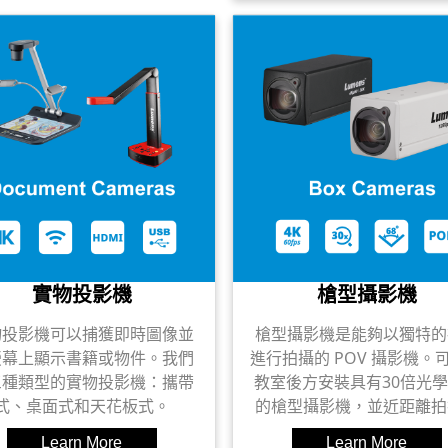
實物投影機
槍型攝影機
物投影機可以捕獲即時圖像並
槍型攝影機是能夠以獨特的
螢幕上顯示書籍或物件。我們
進行拍攝的 POV 攝影機。
三種類型的實物投影機：攜帶
教室後方安裝具有30倍光
式、桌面式和天花板式。
的槍型攝影機，並近距離拍