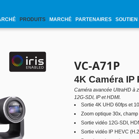
ARCHÉ
PRODUITS
MARCHÉ
PARTENAIRES
SOUTIEN
VC-A71P
4K Caméra IP 
Caméra avancée UltraHD à zo
12G-SDI, IP et HDMI.
Sortie 4K UHD 60fps et 1
Zoom optique 30x, champ d
Sortie vidéo 12G-SDI, HDM
Sortie vidéo IP HEVC (H.26