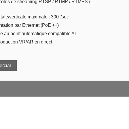
ocoles de streaming RTSP / RTMP / RTMPS /
ntale/verticale maximale : 300°/sec
ntation par Ethernet (PoE ++)
e au point automatique compatible AI
roduction VR/AR en direct
ercial