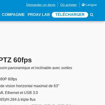
Demander un devis
Où acheter
Langue
COMPAGNIE
PROAV LAB
TÉLÉCHARGER
PTZ 60fps
om panoramique et inclinable avec sorties
080P 60fps
e vision horizontal maximal de 63°
I, Ethernet et USB 3.0
5)/H.264 à triple flux