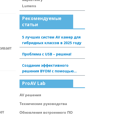
Lumens
Рекомендуемые
статьи
5 лучших систем AV камер для
гибридных классов в 2025 году
живает
Проблема с USB – решена!
Создание эффективного
решения BYOM с помощью
Dante AV-H: новый опыт для
конференц-залов и аудиторий
ProAV Lab
AV решения
Технические руководства
жет
Обновления встроенного ПО