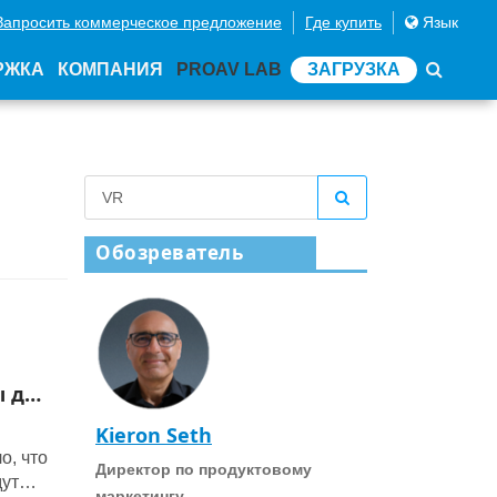
Запросить коммерческое предложение
Где купить
Язык
РЖКА
КОМПАНИЯ
PROAV LAB
ЗАГРУЗКА
Обозреватель
ы для
Kieron Seth
о, что
Директор по продуктовому
дут
маркетингу