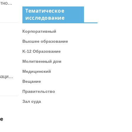
ртном
Тематическое
исследование
 мог
Корпоративный
Высшее образование
K-12 Образование
Молитвенный дом
Медицинский
зации
Вещание
.
вания
Правительство
Зал суда
ие