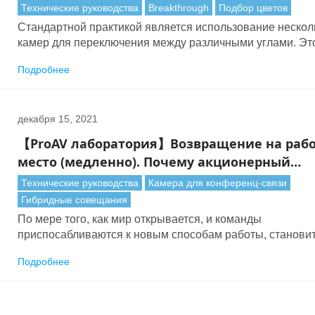
Технические руководства
Breakthrough
Подбор цветов
Стандартной практикой является использование нескол
камер для переключения между различными углами. Эт
верно для всех видов сред от студийного и конференц-
Подробнее
производства до спортивных и музыкальных программ.
декабря 15, 2021
【ProAV лаборатория】Возвращение на раб
место (медленно). Почему акционерный
капитал сейчас важнее, чем когда-либо
Технические руководства
Камера для конференц-связи
Гибридные совещания
По мере того, как мир открывается, и команды
приспосабливаются к новым способам работы, станови
ясно, что AV будет играть большую роль, чем когда-либо
Подробнее
пандемии встречи, как правило, проводились лично. Че
важнее встреча, тем больше вероятность того, что гости
отправятся в место встречи, чтобы присутствовать во пл