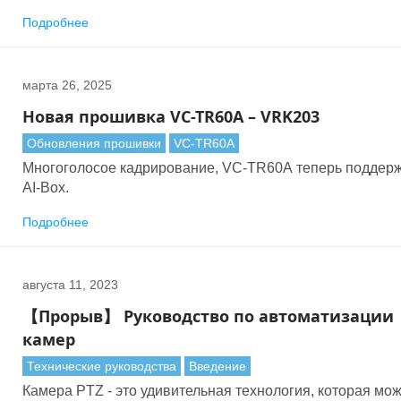
гибридные классы по сравнению с 52% до пандемии.
Подробнее
Гибридное обучение никуда не денется.
марта 26, 2025
Новая прошивка VC-TR60A – VRK203
Обновления прошивки
VC-TR60A
Многоголосое кадрирование, VC-TR60A теперь поддер
AI-Box.
Подробнее
августа 11, 2023
【Прорыв】 Руководство по автоматизации
камер
Технические руководства
Введение
Камера PTZ - это удивительная технология, которая мо