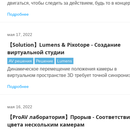
двигаться, чтобы следить за действием, будь то в конце
зале, лекционном зале, конференц-зале, богослужении,
Подробнее
телестудии или конференц-зале. Этот PTZ произвел
революцию в производстве видео: теперь один человек
управлять многими PTZ-устройствами, что значительно
мая 17, 2022
сэкономило время, ресурсы и затраты.
【Solution】Lumens & Pixotope - Создание
виртуальной студии
AV решения
Решение
Lumens
Динамическое перемещение положения камеры в
виртуальном пространстве 3D требует точной синхрони
PTZ-камеры с виртуальной производственной системой
Подробнее
Lumens камеры передают точные данные позициониро
с чрезвычайно низкой задержкой в Pixotope.
мая 16, 2022
【ProAV лаборатория】Прорыв - Соответств
цвета нескольким камерам