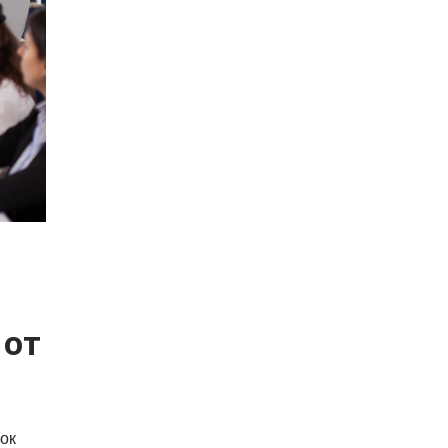
 от
ок