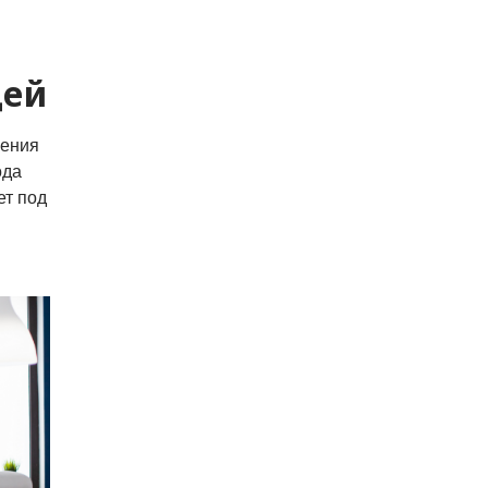
дей
ления
ода
ет под