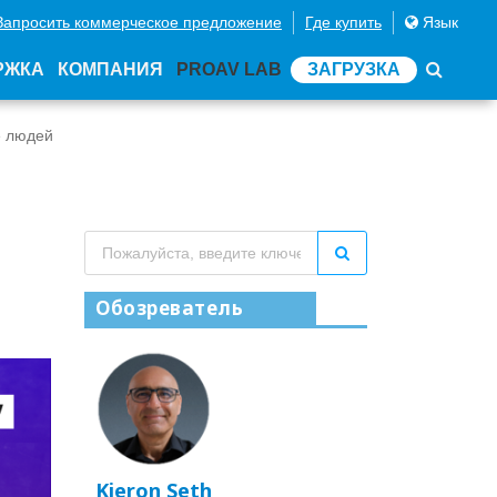
Запросить коммерческое предложение
Где купить
Язык
РЖКА
КОМПАНИЯ
PROAV LAB
ЗАГРУЗКА
е людей
Обозреватель
Kieron Seth