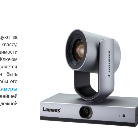
дуют за
классу,
димости
 Ключом
ляется
ен быть
обы его
Камеры
ейшей
адежной