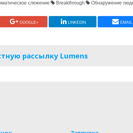
матическое слежение
Breakthrough
Обнаружение люд
GOOGLE+
LINKEDIN
EMAIL
стную рассылку Lumens
нок
Загрузка