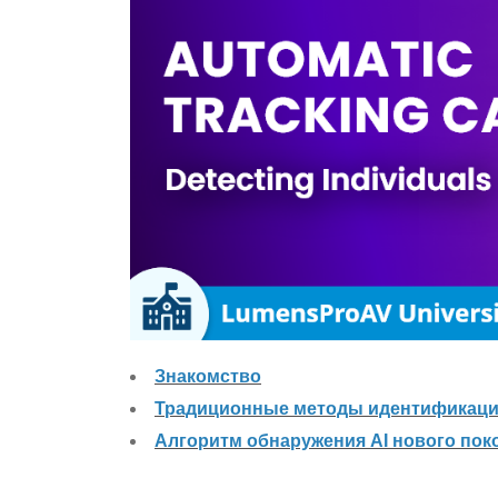
Знакомство
Традиционные методы идентификац
Алгоритм обнаружения AI нового пок