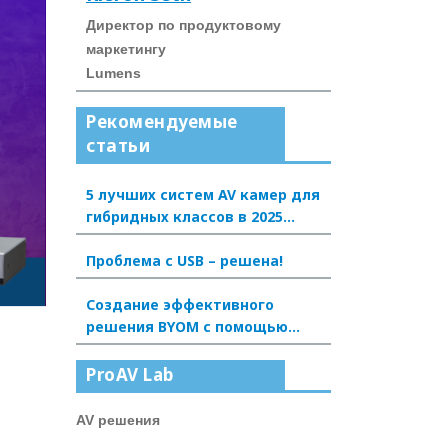
Директор по продуктовому
маркетингу
Lumens
Рекомендуемые
статьи
5 лучших систем AV камер для
гибридных классов в 2025
году
Проблема с USB – решена!
Создание эффективного
решения BYOM с помощью
Dante AV-H: новый опыт для
конференц-залов и аудиторий
ProAV Lab
AV решения