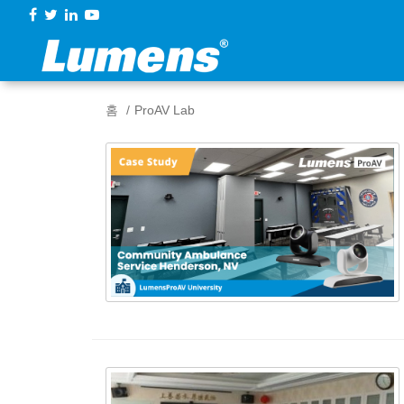
홈
ProAV Lab