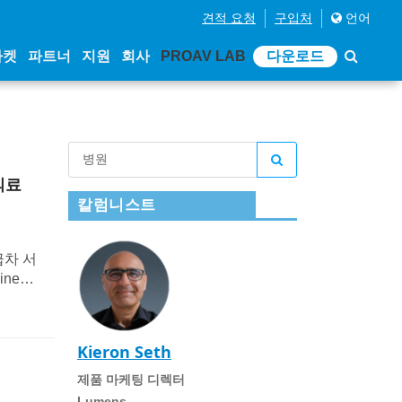
견적 요청
구입처
언어
마켓
파트너
지원
회사
PROAV LAB
다운로드
의료
칼럼니스트
급차 서
ine
ure
니다.
Kieron Seth
제품 마케팅 디렉터
Lumens