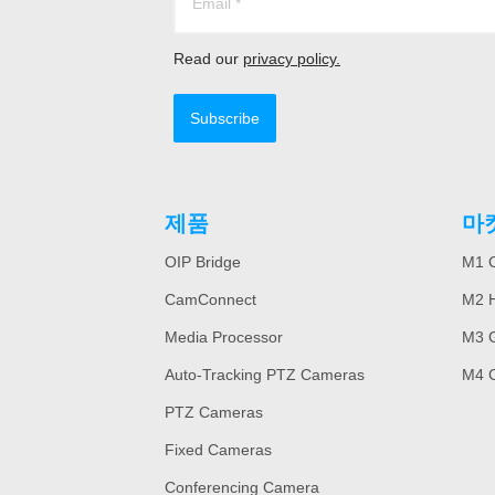
Read our
privacy policy.
Subscribe
제품
마
OIP Bridge
M1 C
CamConnect
M2 H
Media Processor
M3 
Auto-Tracking PTZ Cameras
M4 
PTZ Cameras
Fixed Cameras
Conferencing Camera