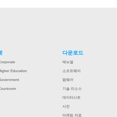
켓
다운로드
orporate
매뉴얼
igher Education
소프트웨어
Government
펌웨어
Courtroom
기술 리소스
데이터시트
사진
마케팅 자료