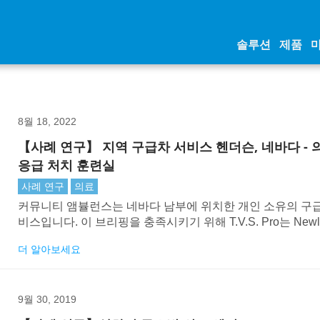
솔루션
제품
8월 18, 2022
【사례 연구】 지역 구급차 서비스 헨더슨, 네바다 - 
응급 처치 훈련실
사례 연구
의료
커뮤니티 앰뷸런스는 네바다 남부에 위치한 개인 소유의 구
비스입니다. 이 브리핑을 충족시키기 위해 T.V.S. Pro는 Newl
86" 디스플레이와 화면이 있는 엡손 인터랙티브 프로젝터, Sh
더 알아보세요
MXA710 마이크 어레이 및 Lumens PTZ 카메라를 설치했습
9월 30, 2019