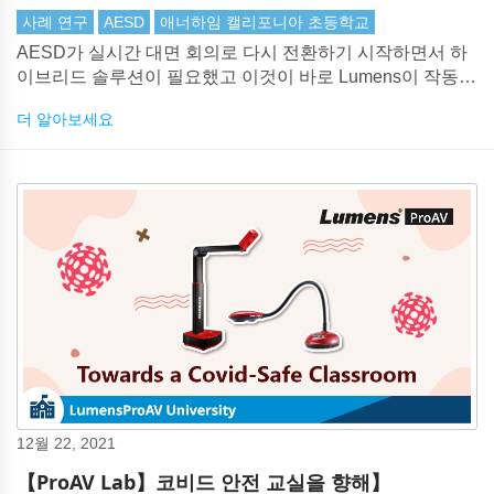
사례 연구
AESD
애너하임 캘리포니아 초등학교
AESD가 실시간 대면 회의로 다시 전환하기 시작하면서 하
이브리드 솔루션이 필요했고 이것이 바로 Lumens이 작동하
는 곳입니다. AESD는 신중한 고려와 남부 캘리포니아 지역
더 알아보세요
공급 업체 VMI 및 일부 Lumens 대표와의 회의 후 두 대의
Lumens VC-A50P 카메라를 구입하여 학교 이사회가 방 전
체에 펼쳐진 C-Stes에 장착했습니다.
12월 22, 2021
【ProAV Lab】코비드 안전 교실을 향해】