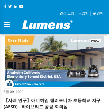
견적 요청
구입처
언어
6월 09, 2022
【사례 연구】애너하임 캘리포니아 초등학교 지구
(AESD) - 하이브리드 공공 회의실