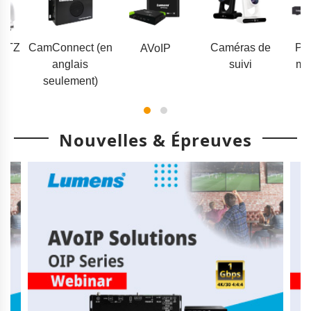
 PTZ
CamConnect (en
Caméras de
Pr
AVoIP
anglais
suivi
mu
seulement)
Nouvelles & Épreuves