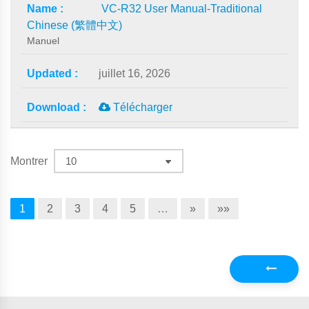
VC-R32 User Manual-Traditional
Chinese (繁體中文)
Manuel
juillet 16, 2026
Télécharger
Montrer
1
2
3
4
5
…
»
»»
Précédent