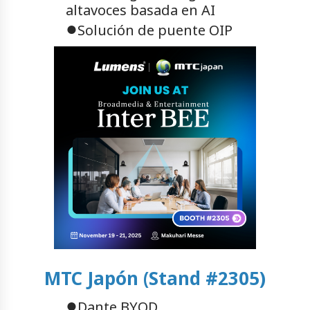
altavoces basada en AI
●
Solución de puente OIP
MTC Japón (Stand #2305)
●
Dante BYOD