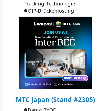
Tracking-Technologie
●
OIP-Brückenlösung
MTC Japan (Stand #2305)
●
Dante BYOD