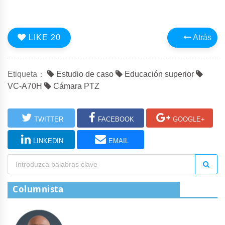
LIKE
20
Atrás
Etiqueta：
Estudio de caso
Educación superior
VC-A70H
Cámara PTZ
TWITTER
FACEBOOK
GOOGLE+
LINKEDIN
EMAIL
Columnista