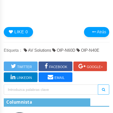
LIKE
0
Atrás
Etiqueta：
AV Solutions
OIP-N60D
OIP-N40E
TWITTER
FACEBOOK
GOOGLE+
LINKEDIN
EMAIL
Columnista