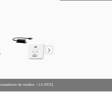
ocesadores de medios
LC-RC01