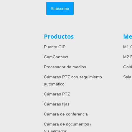
Subscribe
Productos
Me
Puente OIP
M1 C
CamConnect
M2 E
Procesador de medios
Gob
Cámaras PTZ con seguimiento
Sala
automático
Cámaras PTZ
Cámaras fijas
Cámara de conferencia
Cámara de documentos /
Visualizador