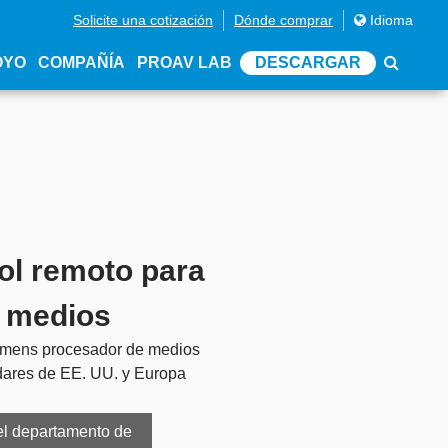
Solicite una cotización
Dónde comprar
Idioma
OYO
COMPAÑÍA
PROAV LAB
DESCARGAR
ol remoto para
 medios
umens procesador de medios
dares de EE. UU. y Europa
el departamento de