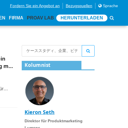
Fordern Sie ein Angebot an
Bezugsquellen
Sprache
EN
FIRMA
PROAV LAB
HERUNTERLADEN
ein
Kolumnist
g mit
ür
Kieron Seth
Direktor für Produktmarketing
Lumens