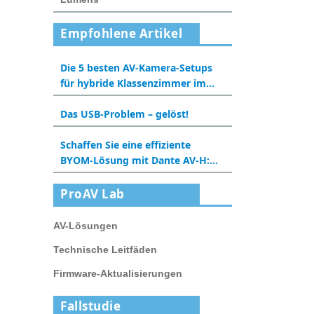
Empfohlene Artikel
Die 5 besten AV-Kamera-Setups
für hybride Klassenzimmer im
Jahr 2025
Das USB-Problem – gelöst!
Schaffen Sie eine effiziente
BYOM-Lösung mit Dante AV-H:
Eine neue Erfahrung für
Besprechungsräume und
ProAV Lab
Klassenzimmer
AV-Lösungen
Technische Leitfäden
Firmware-Aktualisierungen
Fallstudie