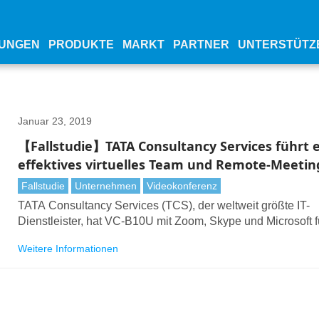
UNGEN
PRODUKTE
MARKT
PARTNER
UNTERSTÜTZ
Januar 23, 2019
【Fallstudie】TATA Consultancy Services führt 
effektives virtuelles Team und Remote-Meetin
Lumens Webcam durch
Fallstudie
Unternehmen
Videokonferenz
TATA Consultancy Services (TCS), der weltweit größte IT-
Dienstleister, hat VC-B10U mit Zoom, Skype und Microsoft f
Videokonferenzen eingesetzt
Weitere Informationen