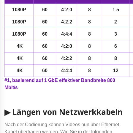
1080P
60
4:2:0
8
1.5
1080P
60
4:2:2
8
2
1080P
60
4:4:4
8
3
4K
60
4:2:0
8
6
4K
60
4:2:2
8
8
4K
60
4:4:4
8
12
#1, basierend auf 1 GbE effektiver Bandbreite 800
Mbit/s
▶ Längen von Netzwerkkabeln
Nach der Codierung können Videos nun über Ethernet-
Kabel übertragen werden. Wie Sie in der folgenden