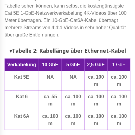
Tabelle sehen können, kann selbst die kostengünstigste
Cat 5E 1-GbE-Netzwerkverkabelung 4K-Videos über 100
Meter übertragen. Ein 10-GbE-Cat6A-Kabel überträgt
mehrere Streams von 4:4:4-Videos in sehr hoher Qualität
über große Entfernungen.
▾Tabelle 2: Kabellänge über Ethernet-Kabel
Verkabelung
10 GbE
5 GbE
2,5 GbE
1 GbE
Kat 5E
NA
NA
ca. 100
ca. 100
m
m
Kat 6
ca. 55
ca. 100
ca. 100
ca. 100
m
m
m
m
Kat 6A
ca. 100
ca. 100
ca. 100
ca. 100
m
m
m
m