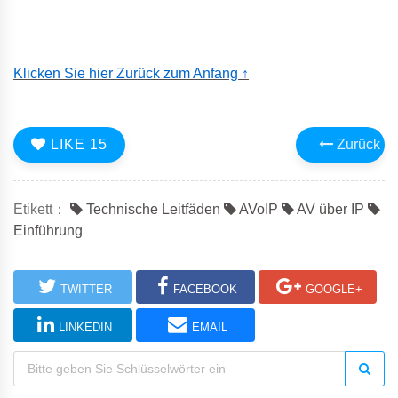
Klicken Sie hier Zurück zum Anfang ↑
LIKE
15
Zurück
Etikett：
Technische Leitfäden
AVoIP
AV über IP
Einführung
TWITTER
FACEBOOK
GOOGLE+
LINKEDIN
EMAIL