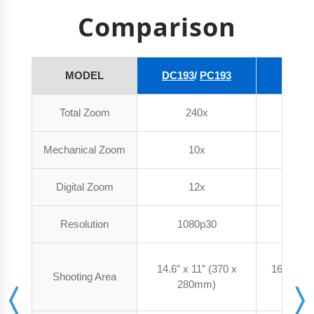
Comparison
MODEL
DC193
/
PC193
DC
Total Zoom
240x
3
Mechanical Zoom
10x
6
Digital Zoom
12x
3
Resolution
1080p30
216
14.6” x 11” (370 x
16.5” x 1
Shooting Area
280mm)
31