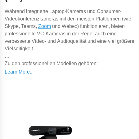
Während integrierte Laptop-Kameras und Consumer-
Videokonferenzkameras mit den meisten Plattformen (wie
Skype, Teams,
Zoom
und Webex) funktionieren, bieten
professionelle VC-Kameras in der Regel auch eine
verbesserte Video- und Audioqualität und eine viel größere
Vielseitigkeit.
Zu den professionellen Modellen gehören:
• ePTZ-Funktionalität mit Auto-Framing, die das Bild an die
Anzahl und Position der Teilnehmer in einem kleinen
Huddle Space anpasst
•
Roboter-PTZ-Kamerakopf
für den Einsatz in mittelgroßen
Besprechungsräumen
•
All-in-One-Video-Soundbar-Design
mit Kamera,
Mikrofonen und Lautsprecher in einem Gerät