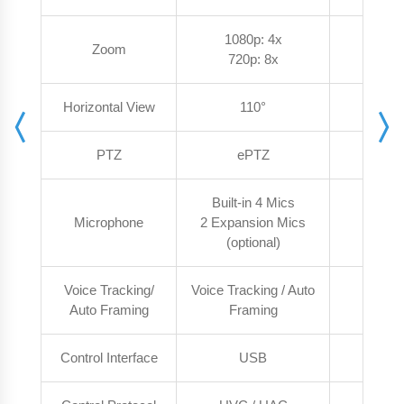
1080p: 4x
Zoom
1080
720p: 8x
Horizontal View
110°
1
PTZ
ePTZ
e
Built-in 4 Mics
Microphone
2 Expansion Mics
Built-i
(optional)
Voice Tracking/
Voice Tracking / Auto
Auto 
Auto Framing
Framing
Control Interface
USB
U