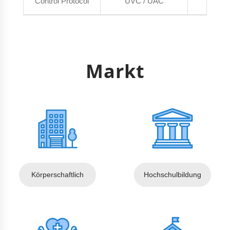
Control Protocol
UVC / UAC
UVC 
Markt
Körperschaftlich
Hochschulbildung