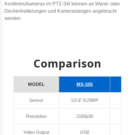
Konferenzkameras im PTZ-Stil können an Wand- oder
Deckenhalterungen und Kamerastangen angebracht
werden.
Comparison
MODEL
MS-10S
MS
Sensor
1/2.8" 8.29MP
1/2.8"
Resolution
2160p30
216
Video Output
USB
U