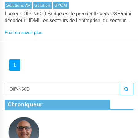
Solutions AV
Solution
BYOM
Lumens OIP-N60D Bridge est le premier IP vers USB/mini
décodeur HDMI Les secteurs de l’entreprise, du secteur
public et de l’éducation dépendent des plateformes de
Pour en savoir plus
conférence et des outils de collaboration pour leurs
communications.
1
Chroniqueur