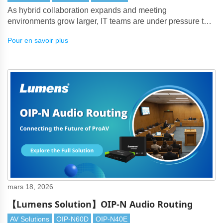
As hybrid collaboration expands and meeting
environments grow larger, IT teams are under pressure to
deliver seamless BYOM experiences — without signal
Pour en savoir plus
degradation or complex cabling.
mars 18, 2026
【Lumens Solution】OIP-N Audio Routing
AV Solutions
OIP-N60D
OIP-N40E