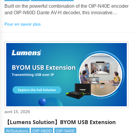
Built on the powerful combination of the OIP-N40E encoder
and OIP-N60D Dante AV-H decoder, this innovative
solution addresses long-standing enterprise meeting room
Pour en savoir plus
challenges such as excessive cabling, complex device
stacking, and limited remote maintenance capability.
avril 15, 2026
【Lumens Solution】BYOM USB Extension
AVSolutions
OIP-N60D
OIP-N40E