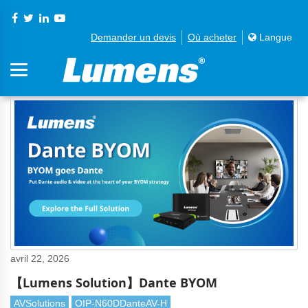
Demander un devis
Où acheter
Langue
avril 22, 2026
【Lumens Solution】Dante BYOM
AVSolutions
OIP-N60DDanteAV-H