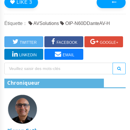
LIKE
3
Précédent
Étiquette：
AVSolutions
OIP-N60DDanteAV-H
TWITTER
FACEBOOK
GOOGLE+
LINKEDIN
EMAIL
Chroniqueur