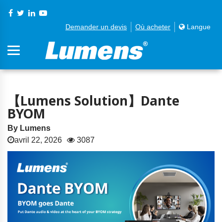
Demander un devis
Où acheter
Langue
【Lumens Solution】Dante
BYOM
By Lumens
avril 22, 2026
3087