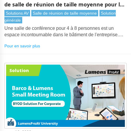
de salle de réunion de taille moyenne pour les
entreprises
Solutions AV
Salle de réunion de taille moyenne
Solution
générale
Une salle de conférence pour 4 à 8 personnes est un
espace incontournable dans le bâtiment de l'entreprise.
Les réunions ministérielles ou les réunions de direction ont
Pour en savoir plus
souvent lieu dans des espaces de réunion de taille
moyenne.