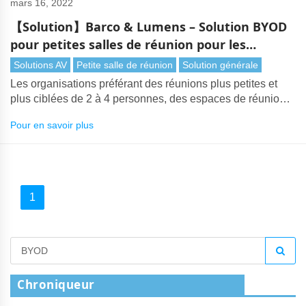
mars 16, 2022
【Solution】Barco & Lumens – Solution BYOD
pour petites salles de réunion pour les
entreprises
Solutions AV
Petite salle de réunion
Solution générale
Les organisations préférant des réunions plus petites et
plus ciblées de 2 à 4 personnes, des espaces de réunion
compacts sont de plus en plus installés. Les employés
Pour en savoir plus
peuvent utiliser cet espace de manière flexible, que ce soit
pour des réunions de projet avec des collègues à distance
ou des vidéoconférences avec des clients.
1
Chroniqueur