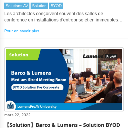
entreprises
Solutions AV
Solution
BYOD
Les architectes conçoivent souvent des salles de
conférence en installations d'entreprise et en immeubles
de bureaux. Ces espaces sont utilisés pour les réunions du
Pour en savoir plus
conseil d'administration, les présentations d'entreprise et
les discussions inter-entreprises.
mars 22, 2022
【Solution】Barco & Lumens – Solution BYOD