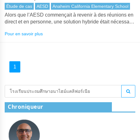
réunion publique hybride
Étude de cas
AESD
Anaheim California Elementary School
Alors que l’AESD commençait à revenir à des réunions en
direct et en personne, une solution hybride était nécessaire
et c’est là que Lumens est entré en jeu. Après un examen
Pour en savoir plus
attentif et une réunion avec le fournisseur local du sud de
la Californie, VMI, et certains représentants de Lumens,
AESD a acheté deux caméras VC-A50P Lumens et les a
montées sur des C-Stands avec le conseil scolaire répartis
dans toute la pièce.
1
Chroniqueur