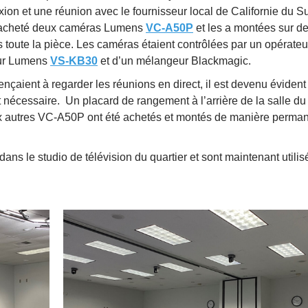
ion et une réunion avec le fournisseur local de Californie du 
a acheté deux caméras Lumens
VC-A50P
et les a montées sur d
s toute la pièce. Les caméras étaient contrôlées par un opérateu
leur Lumens
VS-KB30
et d’un mélangeur Blackmagic.
aient à regarder les réunions en direct, il est devenu évident
 nécessaire. Un placard de rangement à l’arrière de la salle du
 six autres VC-A50P ont été achetés et montés de manière perma
ns le studio de télévision du quartier et sont maintenant utilis