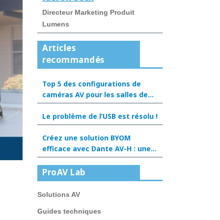
Directeur Marketing Produit
Lumens
Articles
recommandés
Top 5 des configurations de
caméras AV pour les salles de
classe hybrides en 2025
Le problème de l’USB est résolu !
Créez une solution BYOM
efficace avec Dante AV-H : une
nouvelle expérience pour les
salles de réunion et les salles
ProAV Lab
de classe
Solutions AV
Guides techniques