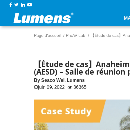
M
Page d'accueil
ProAV Lab
【Étude de cas】Anahei
【Étude de cas】Anaheim C
(AESD) – Salle de réunion
By Seaco Wei, Lumens
juin 09, 2022
36365