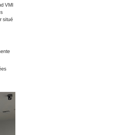
Sud VMI
es
r situé
nente
ées