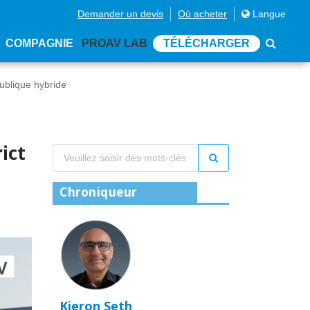
Demander un devis
Où acheter
Langue
COMPAGNIE
PROAV LAB
TÉLÉCHARGER
ublique hybride
ict
Chroniqueur
Kieron Seth