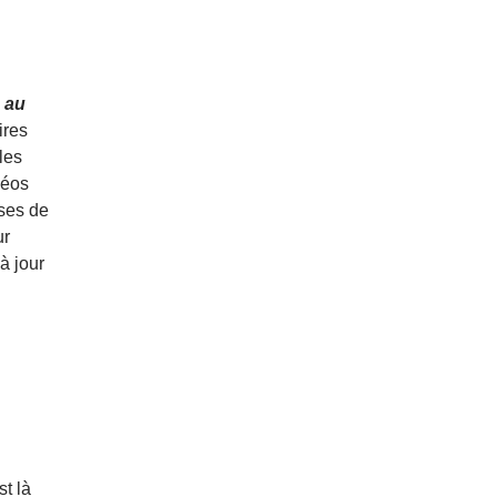
 au
ires
les
déos
uses de
ur
à jour
t là