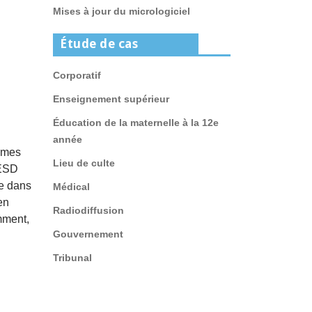
Mises à jour du micrologiciel
Étude de cas
Corporatif
Enseignement supérieur
Éducation de la maternelle à la 12e
année
ammes
Lieu de culte
AESD
re dans
Médical
en
Radiodiffusion
mment,
Gouvernement
Tribunal