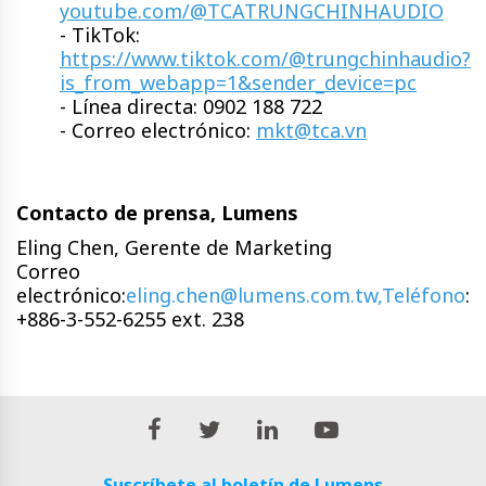
youtube.com/@TCATRUNGCHINHAUDIO
- TikTok:
https://www.tiktok.com/@trungchinhaudio?
is_from_webapp=1&sender_device=pc
- Línea directa: 0902 188 722
- Correo electrónico:
mkt@tca.vn
Contacto de prensa, Lumens
Eling Chen, Gerente de Marketing
Correo
electrónico:
eling.chen@lumens.com.tw,Teléfono
:
+886-3-552-6255 ext. 238
Suscríbete al boletín de Lumens