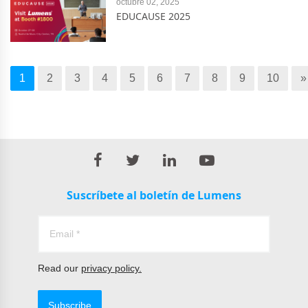
octubre 02, 2025
EDUCAUSE 2025
1
2
3
4
5
6
7
8
9
10
»
Suscríbete al boletín de Lumens
Read our
privacy policy.
Subscribe