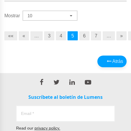
Mostrar
««
«
…
3
4
5
6
7
…
»
Atrás
Suscríbete al boletín de Lumens
Read our
privacy policy.