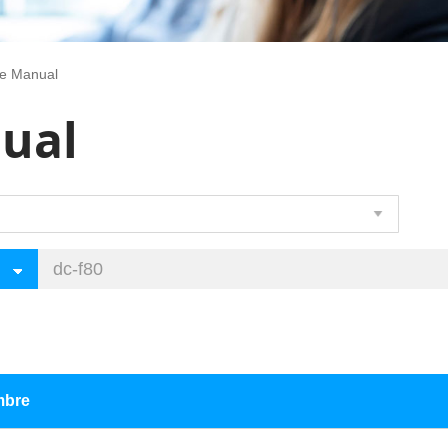
re Manual
ual
bre