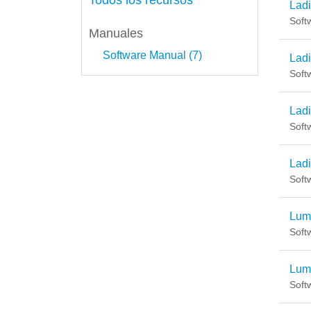
Todos los recursos
Lad
Soft
Manuales
Software Manual (7)
Lad
Soft
Lad
Soft
Lad
Soft
Lum
Soft
Lum
Soft