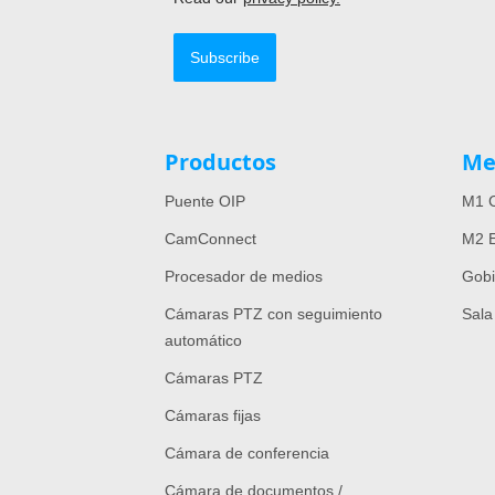
Subscribe
Productos
Me
Puente OIP
M1 C
CamConnect
M2 E
Procesador de medios
Gob
Cámaras PTZ con seguimiento
Sala
automático
Cámaras PTZ
Cámaras fijas
Cámara de conferencia
Cámara de documentos /