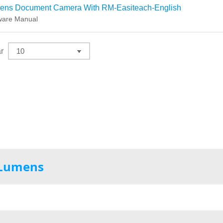
ens Document Camera With RM-Easiteach-English
ware Manual
r
e Lumens