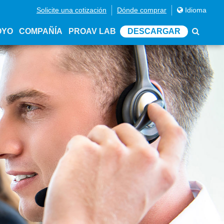
Solicite una cotización
Dónde comprar
Idioma
OYO
COMPAÑÍA
PROAV LAB
DESCARGAR