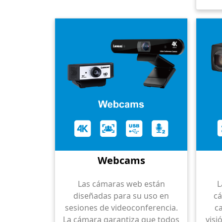
Webcams
Las cámaras web están
L
diseñadas para su uso en
c
sesiones de videoconferencia.
c
La cámara garantiza que todos
visi