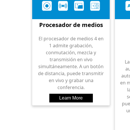
Procesador de medios
El procesador de medios 4 en
1 admite grabación,
conmutación, mezcla y
transmisión en vivo
La
simultáneamente. A un botón
a
de distancia, puede transmitir
aut
en vivo y grabar una
en m
conferencia.
l
s
pue
u