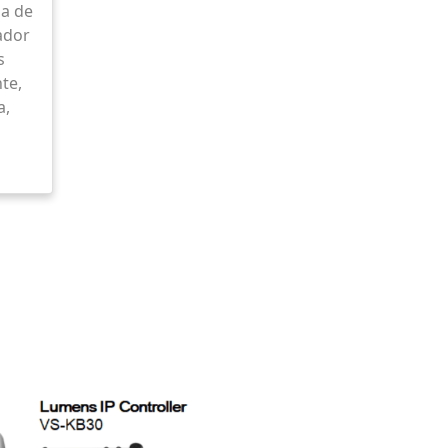
a de
ador
s
te,
a,