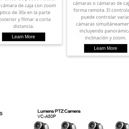
cámaras o cámaras de caj
 cámara de caja con zoom
forma remota. El control
ptico de 30x en la parte
puede controlar varia
osterior y filmar a corta
cámaras simultáneamen
distancia.
incluyendo panorámic
inclinación y zoom.