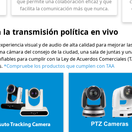
que permite una colaboración eficaz y que
facilita la comunicación más que nunca.
 la transmisión política en vivo
eriencia visual y de audio de alta calidad para mejorar la
 cámara del consejo de la ciudad, una sala de juntas y un
nfiables para cumplir con la Ley de Acuerdos Comerciales (T
s.
*Compruebe los productos que cumplen con TAA