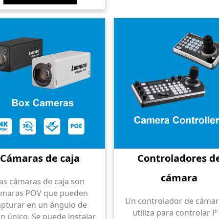
Cámaras de caja
Controladores d
cámara
as cámaras de caja son
ámaras POV que pueden
Un controlador de cámar
apturar en un ángulo de
utiliza para controlar P
ón único. Se puede instalar