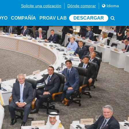
Solicite una cotización
Dónde comprar
Idioma
OYO
COMPAÑÍA
PROAV LAB
DESCARGAR