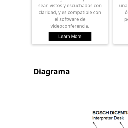
sean vistos y escuchados con
una
claridad, y es compatible con
ó
el software de
p
videoconferencia.
Diagrama