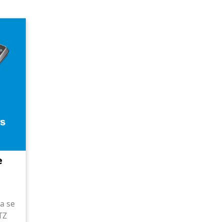
e
a se
TZ