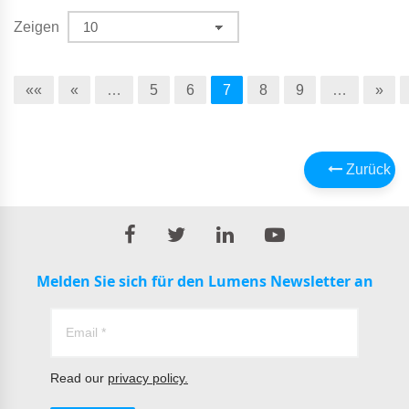
Zeigen
««
«
…
5
6
7
8
9
…
»
Zurück
Melden Sie sich für den Lumens Newsletter an
Read our
privacy policy.