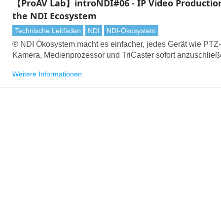
【ProAV Lab】introNDI#06 - IP Video Productio
the NDI Ecosystem
Technische Leitfäden
NDI
NDI-Ökosystem
® NDI Ökosystem macht es einfacher, jedes Gerät wie PTZ
Kamera, Medienprozessor und TriCaster sofort anzuschließ
NDI Technologie können Sie qualitativ hochwertige Videos 
Weitere Informationen
geringer Latenz über Ethernet-Netzwerke senden und Ihren
Videoproduktions-Workflow vereinfachen.