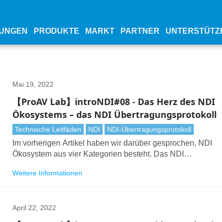
UNGEN
PRODUKTE
MARKT
PARTNER
UNTERSTÜTZ
Mai 19, 2022
【ProAV Lab】introNDI#08 - Das Herz des NDI
Ökosystems – das NDI Übertragungsprotokoll
Technische Leitfäden
NDI
NDI-Übertragungsprotokoll
Im vorherigen Artikel haben wir darüber gesprochen, NDI
Ökosystem aus vier Kategorien besteht. Das NDI
Übertragungsprotokoll ist für das gesamte Ökosystem von
Weitere Informationen
grundlegender Bedeutung. In diesem Artikel wird erläutert, 
NDI das Video über IP überträgt.
April 22, 2022