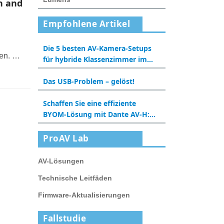
n and
Empfohlene Artikel
-
Die 5 besten AV-Kamera-Setups
en. Mit
für hybride Klassenzimmer im
mit
Jahr 2025
Das USB-Problem – gelöst!
Schaffen Sie eine effiziente
BYOM-Lösung mit Dante AV-H:
Eine neue Erfahrung für
Besprechungsräume und
ProAV Lab
Klassenzimmer
AV-Lösungen
Technische Leitfäden
Firmware-Aktualisierungen
Fallstudie