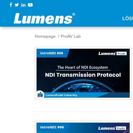
LÖS
Homepage
ProAV Lab