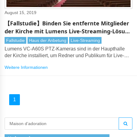
August 15, 2019
【Fallstudie】Binden Sie entfernte Mitglieder
der Kirche mit Lumens Live-Streaming-Lösung
ein (Gyeonggi, Korea)
Fallstudie
Haus der Anbetung
Live-Streaming
Lumens VC-A60S PTZ-Kameras sind in der Haupthalle
der Kirche installiert, um Redner und Publikum für Live-
Produktion und Live-Streaming zu erfassen
Weitere Informationen
1