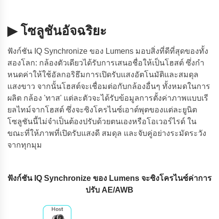
▶ โซลูชันอัจฉริยะ
ฟังก์ชัน IQ Synchronize ของ Lumens มอบสิ่งที่ดีที่สุดของทั้ง
สองโลก: กล้องตัวเดียวได้รับการเสนอชื่อให้เป็นโฮสต์ ซึ่งกํา
หนดค่าให้ใช้อัลกอริธึมการเปิดรับแสงอัตโนมัติและสมดุล
แสงขาว จากนั้นโฮสต์จะเชื่อมต่อกับกล้องอื่นๆ ทั้งหมดในการ
ผลิต กล้อง 'ทาส' แต่ละตัวจะได้รับข้อมูลการตั้งค่าภาพแบบเรี
ยลไทม์จากโฮสต์ ซึ่งจะซิงโครไนซ์เอาต์พุตของแต่ละยูนิต
โซลูชันนี้ไม่จําเป็นต้องปรับด้วยตนเองหรือโอเวอร์ไรด์ ใน
ขณะที่ให้ภาพที่เปิดรับแสงดี สมดุล และจับคู่อย่างระมัดระวัง
จากทุกมุม
ฟังก์ชัน IQ Synchronize ของ Lumens จะซิงโครไนซ์ค่าการ
ปรับ AE/AWB