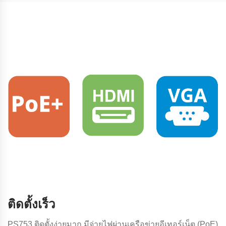
ติดตั้งเร็ว
PS753 ติดตั้งง่ายมาก มีจ่ายไฟผ่านเครือข่ายอีเทอร์เน็ต (PoE)