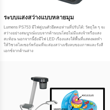
ระบบแสงสว่างแบบหลายมุม
Lumens PS753 มีไฟคู่บนตัวยึดคอห่านที่ปรับได้: วัตถุใด ๆ จะ
สว่างอย่างสมบูรณ์แบบจากด้านบนโดยไม่มีแสงจ้าหรือแสง
สะท้อน นอกจากนี้ยังมีไฟ LED เรืองแสงใต้พื้นที่แสดงผลทํา
ให้วิชวลไลเซอร์พร้อมที่จะส่องสว่างเชิงลบของภาพและรังสี
เอกซ์จากด้านล่าง