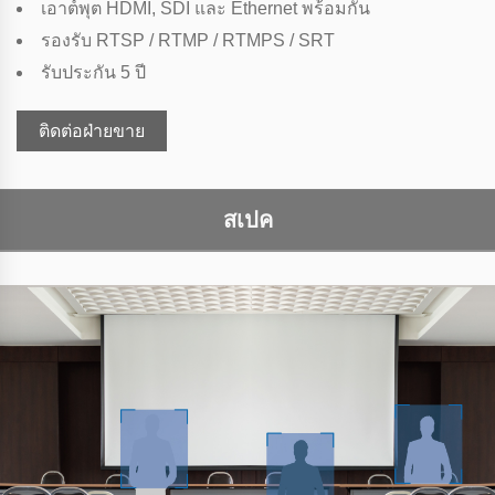
เอาต์พุต HDMI, SDI และ Ethernet พร้อมกัน
รองรับ RTSP / RTMP / RTMPS / SRT
รับประกัน 5 ปี
ติดต่อฝ่ายขาย
สเปค