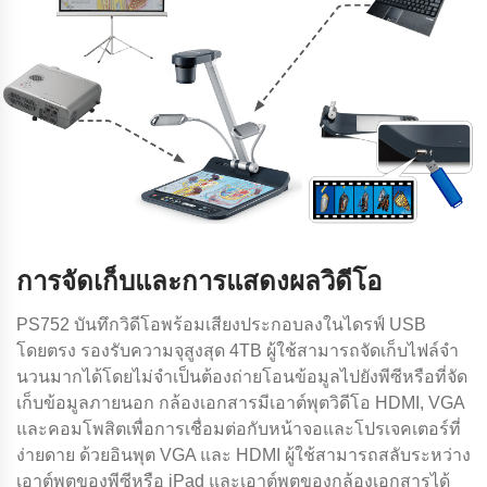
การจัดเก็บและการแสดงผลวิดีโอ
PS752 บันทึกวิดีโอพร้อมเสียงประกอบลงในไดรฟ์ USB
โดยตรง รองรับความจุสูงสุด 4TB ผู้ใช้สามารถจัดเก็บไฟล์จํา
นวนมากได้โดยไม่จําเป็นต้องถ่ายโอนข้อมูลไปยังพีซีหรือที่จัด
เก็บข้อมูลภายนอก กล้องเอกสารมีเอาต์พุตวิดีโอ HDMI, VGA
และคอมโพสิตเพื่อการเชื่อมต่อกับหน้าจอและโปรเจคเตอร์ที่
ง่ายดาย ด้วยอินพุต VGA และ HDMI ผู้ใช้สามารถสลับระหว่าง
เอาต์พุตของพีซีหรือ iPad และเอาต์พุตของกล้องเอกสารได้