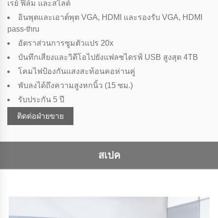
เรย์ ฟิล์ม และสไลด์
อินพุตและเอาต์พุต VGA, HDMI และรองรับ VGA, HDMI
pass-thru
อัตราส่วนการซูมตัวแปร 20x
บันทึกเสียงและวิดีโอไปยังแฟลชไดรฟ์ USB สูงสุด 4TB
โคมไฟป้องกันแสงสะท้อนคอห่านคู่
พับลงได้ถึงความสูงหกนิ้ว (15 ซม.)
รับประกัน 5 ปี
ติดต่อฝ่ายขาย
สเปค