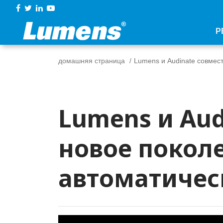
Р
домашняя страница
Lumens и Audinate совмес
Lumens и Au
новое покол
автоматичес