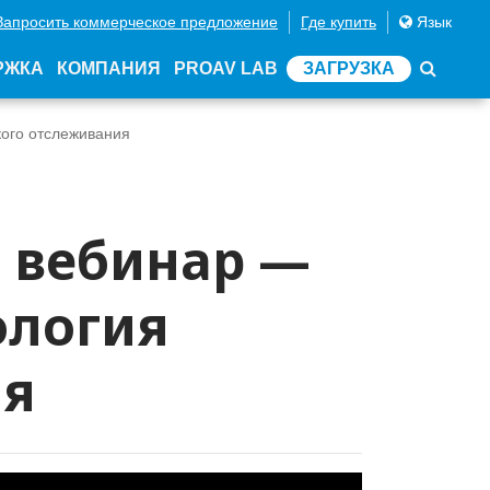
Запросить коммерческое предложение
Где купить
Язык
РЖКА
КОМПАНИЯ
PROAV LAB
ЗАГРУЗКА
кого отслеживания
й вебинар —
ология
ия