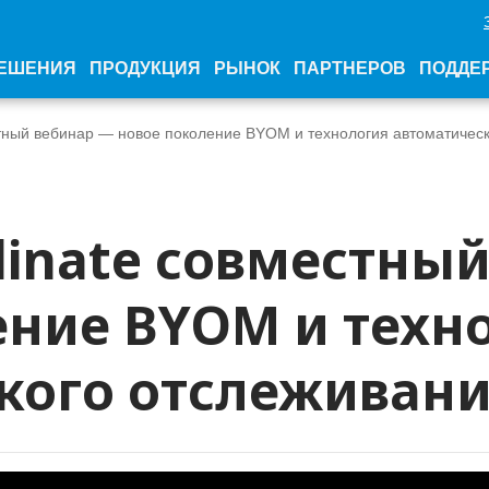
ЕШЕНИЯ
ПРОДУКЦИЯ
РЫНОК
ПАРТНЕРОВ
ПОДДЕ
тный вебинар — новое поколение BYOM и технология автоматичес
dinate совместны
ение BYOM и техн
кого отслеживан