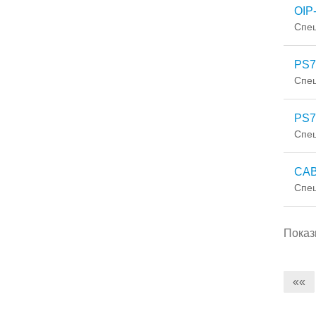
OIP
Спе
PS7
Спе
PS7
Спе
CAB
Спе
Показ
««