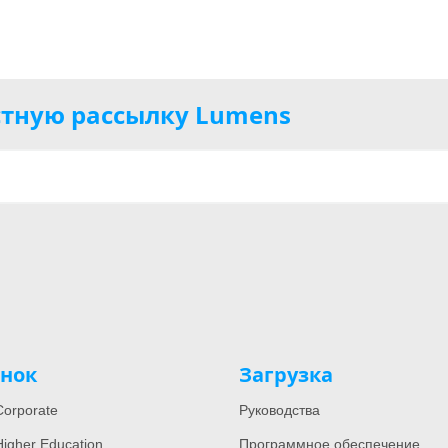
тную рассылку Lumens
нок
Загрузка
orporate
Руководства
igher Education
Программное обеспечение