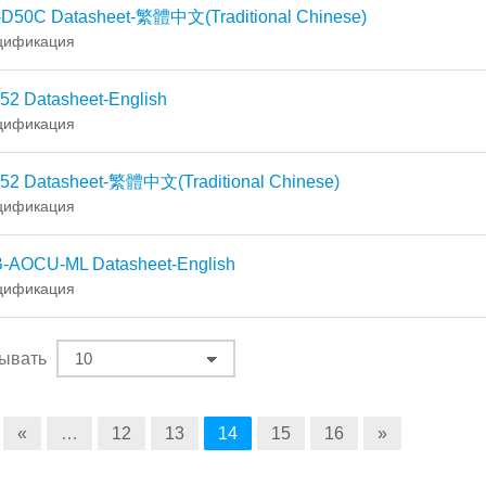
-D50C Datasheet-繁體中文(Traditional Chinese)
цификация
52 Datasheet-English
цификация
52 Datasheet-繁體中文(Traditional Chinese)
цификация
-AOCU-ML Datasheet-English
цификация
ывать
«
…
12
13
14
15
16
»