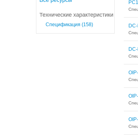
Все ресурсы
PC1
Спе
Технические характеристики
Спецификация (158)
DC-
Спе
DC-
Спе
OIP
Спе
OIP
Спе
OIP
Спе