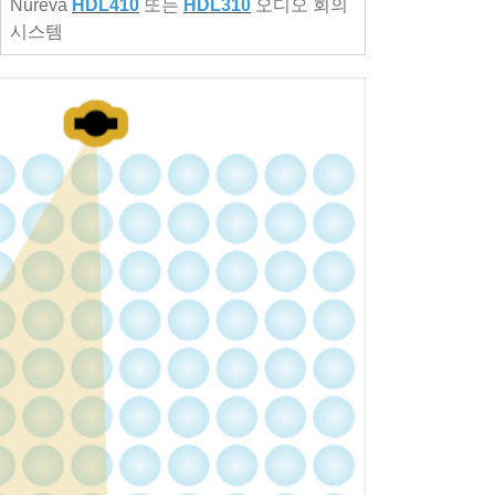
Nureva
HDL410
또는
HDL310
오디오 회의
시스템