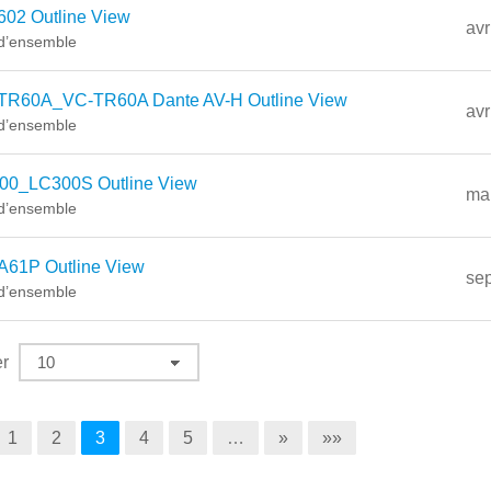
602 Outline View
avr
d’ensemble
TR60A_VC-TR60A Dante AV-H Outline View
avr
d’ensemble
00_LC300S Outline View
ma
d’ensemble
A61P Outline View
se
d’ensemble
er
1
2
3
4
5
…
»
»»