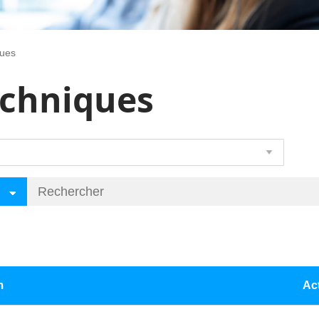
ques
echniques
m
Ac