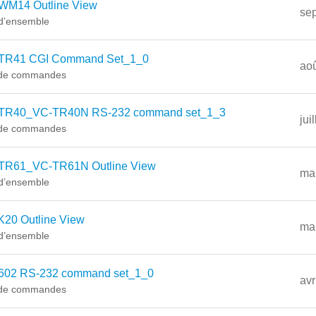
WM14 Outline View
se
d’ensemble
TR41 CGI Command Set_1_0
aoû
 de commandes
TR40_VC-TR40N RS-232 command set_1_3
jui
 de commandes
TR61_VC-TR61N Outline View
mai
d’ensemble
K20 Outline View
mai
d’ensemble
602 RS-232 command set_1_0
avr
 de commandes