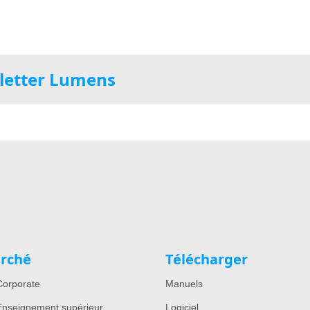
sletter Lumens
rché
Télécharger
orporate
Manuels
nseignement supérieur
Logiciel