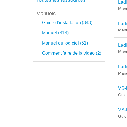
Toutes les ressources
Lad
Manu
Manuels
Guide d’installation (343)
Lad
Manu
Manuel (313)
Manuel du logiciel (51)
Lad
Manu
Comment faire de la vidéo (2)
Lad
Manu
VS-L
Guide
VS-
Guide