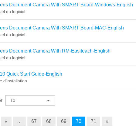
ens Document Camera With SMART Board-Windows-English
el du logiciel
ens Document Camera With SMART Board-MAC-English
el du logiciel
ens Document Camera With RM-Easiteach-English
el du logiciel
0 Quick Start Guide-English
 d’installation
er
«
…
67
68
69
70
71
»