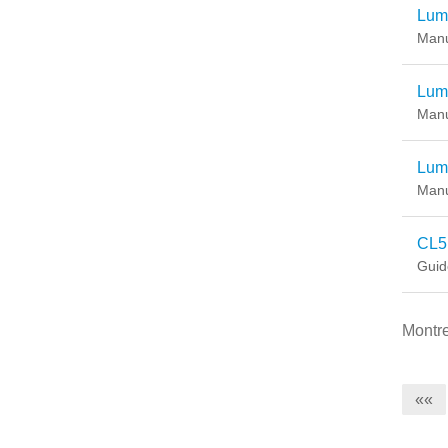
Lum
Manu
Lum
Manu
Lum
Manu
CL51
Guide
Montr
««