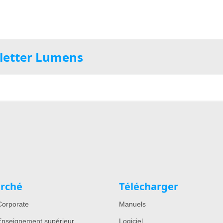
sletter Lumens
rché
Télécharger
orporate
Manuels
nseignement supérieur
Logiciel