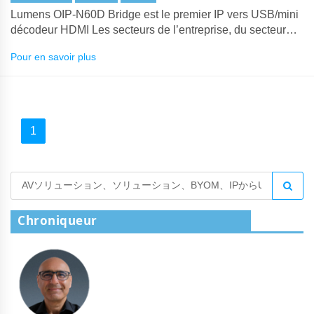
Lumens OIP-N60D Bridge est le premier IP vers USB/mini
décodeur HDMI Les secteurs de l’entreprise, du secteur
public et de l’éducation dépendent des plateformes de
Pour en savoir plus
conférence et des outils de collaboration pour leurs
communications.
1
Chroniqueur