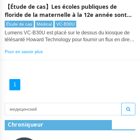
【Étude de cas】Les écoles publiques de
floride de la maternelle à la 12e année sont
une télémédecine efficace avec Lumens
Étude de cas
Médical
VC-B30U
caméra de conférence
Lumens VC-B30U est placé sur le dessus du kiosque de
télésanté Howard Technology pour fournir un flux en direct
pour la vidéoconférence
Pour en savoir plus
1
Chroniqueur