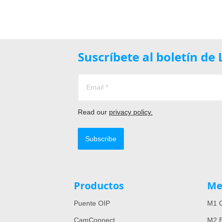
Suscríbete al boletín d
Read our
privacy policy.
Subscribe
Productos
Me
Puente OIP
M1 C
CamConnect
M2 E