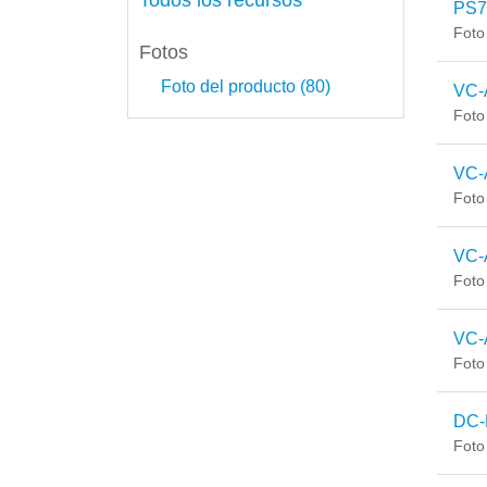
Todos los recursos
PS7
Foto
Fotos
Foto del producto (80)
VC-
Foto
VC-
Foto
VC-
Foto
VC-
Foto
DC-
Foto