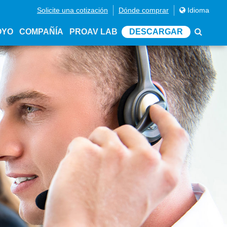
Solicite una cotización
Dónde comprar
Idioma
OYO
COMPAÑÍA
PROAV LAB
DESCARGAR