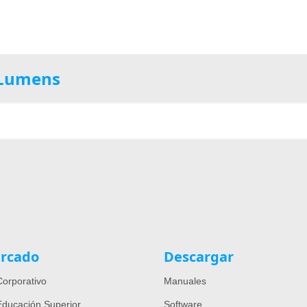
e Lumens
rcado
Descargar
orporativo
Manuales
ducación Superior
Software