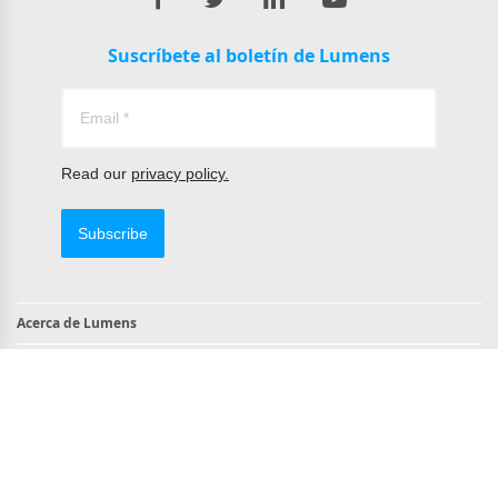
Suscríbete al boletín de Lumens
Read our
privacy policy.
Subscribe
Acerca de Lumens
Contacto
Productos compatibles con TAA
Cumple con NDAA
Copyright © 2022 All Rights Reserved by Lumens