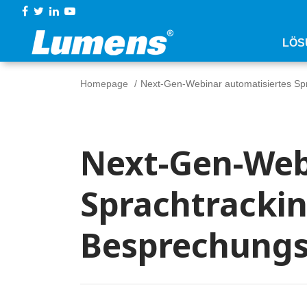
LÖS
Homepage
Next-Gen-Webinar automatisiertes Sp
Next-Gen-Web
Sprachtrackin
Besprechung