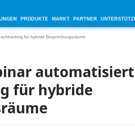
UNGEN
PRODUKTE
MARKT
PARTNER
UNTERSTÜTZ
rachtracking für hybride Besprechungsräume
inar automatisiert
g für hybride
sräume