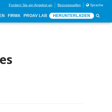
Fordern Sie ein Angebot an
Bezugsquellen
Sprache
EN
FIRMA
PROAV LAB
HERUNTERLADEN
es