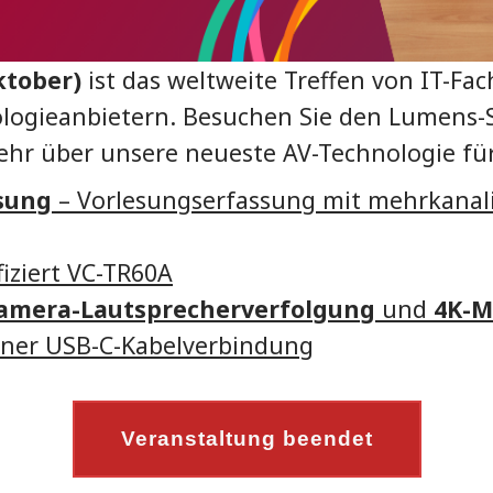
ktober)
ist das weltweite Treffen von IT-Fa
logieanbietern. Besuchen Sie den Lumens-S
ehr über unsere neueste AV-Technologie für
sung
– Vorlesungserfassung mit mehrkanal
fiziert VC-TR60A
amera-Lautsprecherverfolgung
und
4K-M
iner USB-C-Kabelverbindung
Veranstaltung beendet