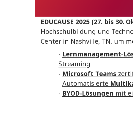
EDUCAUSE 2025 (27. bis 30. O
Hochschulbildung und Techno
Center in Nashville, TN, um m
-
Lernmanagement-Lö
Streaming
-
Microsoft Teams
zerti
-
Automatisierte
Multik
-
BYOD-Lösungen
mit e