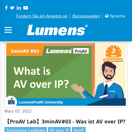
Fordern Sie ein Angebot an
Bezugsquellen
Sprache
März 02, 2022
【ProAV Lab】3minAV#03 - Was ist AV over IP?
Technische Leitfäden
AV über IP
AVoIP