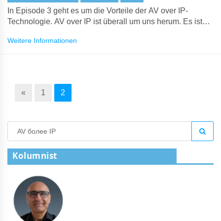
In Episode 3 geht es um die Vorteile der AV over IP-
Technologie. AV over IP ist überall um uns herum. Es ist
die Technologie, die Digital Signage, Videowände,
Weitere Informationen
Videokontrollräume und vieles mehr antreibt. Die
Einführung von Video über Ethernet-Netzwerke ist
unaufhaltsam, also verpassen Sie nicht diese
Kurzanleitung.
«
1
2
Kolumnist