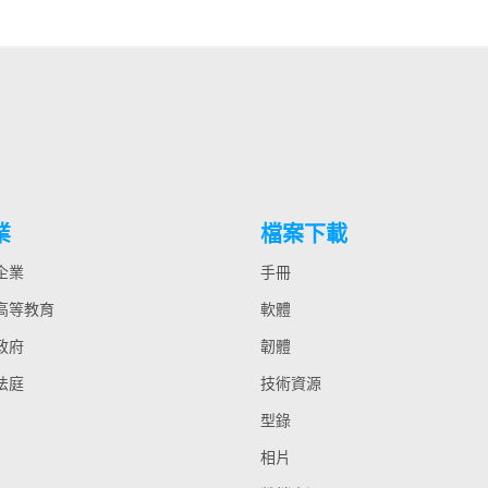
業
檔案下載
 企業
手冊
 高等教育
軟體
 政府
韌體
 法庭
技術資源
型錄
相片