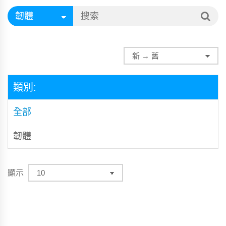
類別:
全部
韌體
顯示