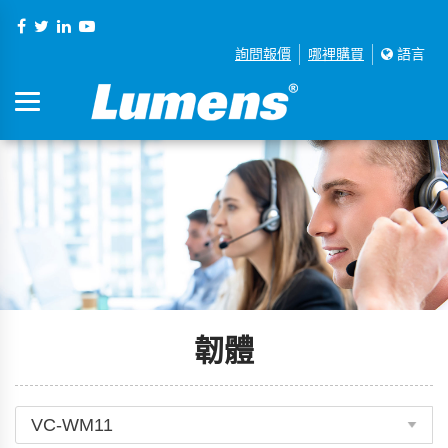
詢問報價
哪裡購買
語言
韌體